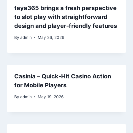
taya365 brings a fresh perspective
to slot play with straightforward
design and player-friendly features
By
admin
May 26, 2026
Casinia – Quick‑Hit Casino Action
for Mobile Players
By
admin
May 19, 2026