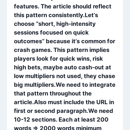
features. The article should reflect
this pattern consistently.Let’s
choose “short, high-intensity
sessions focused on quick
outcomes” because it’s common for
crash games. This pattern implies
players look for quick wins, risk
high bets, maybe auto cash-out at
low multipliers not used, they chase
big multipliers.We need to integrate
that pattern throughout the
article.Also must include the URL in
first or second paragraph.We need
10-12 sections. Each at least 200
words => 2000 words minimum