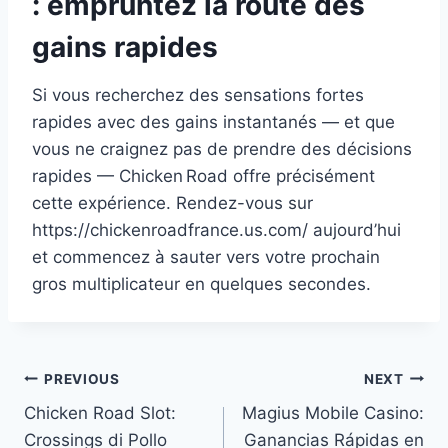
: empruntez la route des
gains rapides
Si vous recherchez des sensations fortes
rapides avec des gains instantanés — et que
vous ne craignez pas de prendre des décisions
rapides — Chicken Road offre précisément
cette expérience. Rendez-vous sur
https://chickenroadfrance.us.com/ aujourd’hui
et commencez à sauter vers votre prochain
gros multiplicateur en quelques secondes.
PREVIOUS
NEXT
Chicken Road Slot:
Magius Mobile Casino:
Crossings di Pollo
Ganancias Rápidas en