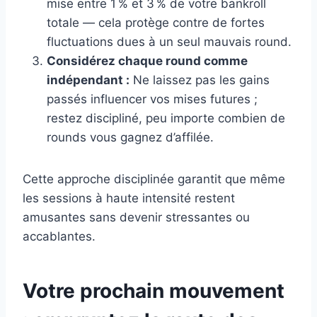
mise entre 1 % et 3 % de votre bankroll
totale — cela protège contre de fortes
fluctuations dues à un seul mauvais round.
Considérez chaque round comme
indépendant :
Ne laissez pas les gains
passés influencer vos mises futures ;
restez discipliné, peu importe combien de
rounds vous gagnez d’affilée.
Cette approche disciplinée garantit que même
les sessions à haute intensité restent
amusantes sans devenir stressantes ou
accablantes.
Votre prochain mouvement