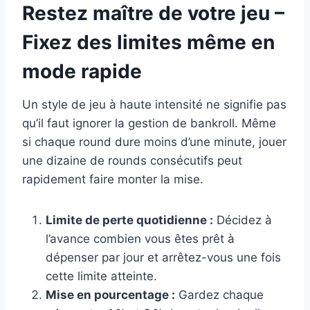
Restez maître de votre jeu –
Fixez des limites même en
mode rapide
Un style de jeu à haute intensité ne signifie pas
qu’il faut ignorer la gestion de bankroll. Même
si chaque round dure moins d’une minute, jouer
une dizaine de rounds consécutifs peut
rapidement faire monter la mise.
Limite de perte quotidienne :
Décidez à
l’avance combien vous êtes prêt à
dépenser par jour et arrêtez-vous une fois
cette limite atteinte.
Mise en pourcentage :
Gardez chaque