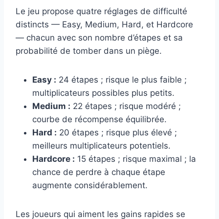
Le jeu propose quatre réglages de difficulté
distincts — Easy, Medium, Hard, et Hardcore
— chacun avec son nombre d’étapes et sa
probabilité de tomber dans un piège.
Easy :
24 étapes ; risque le plus faible ;
multiplicateurs possibles plus petits.
Medium :
22 étapes ; risque modéré ;
courbe de récompense équilibrée.
Hard :
20 étapes ; risque plus élevé ;
meilleurs multiplicateurs potentiels.
Hardcore :
15 étapes ; risque maximal ; la
chance de perdre à chaque étape
augmente considérablement.
Les joueurs qui aiment les gains rapides se