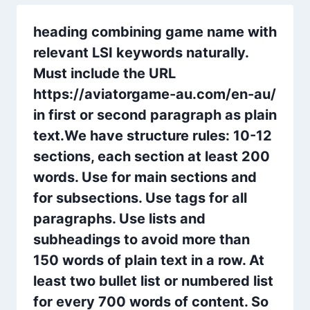
heading combining game name with
relevant LSI keywords naturally.
Must include the URL
https://aviatorgame-au.com/en-au/
in first or second paragraph as plain
text.We have structure rules: 10-12
sections, each section at least 200
words. Use for main sections and
for subsections. Use tags for all
paragraphs. Use lists and
subheadings to avoid more than
150 words of plain text in a row. At
least two bullet list or numbered list
for every 700 words of content. So