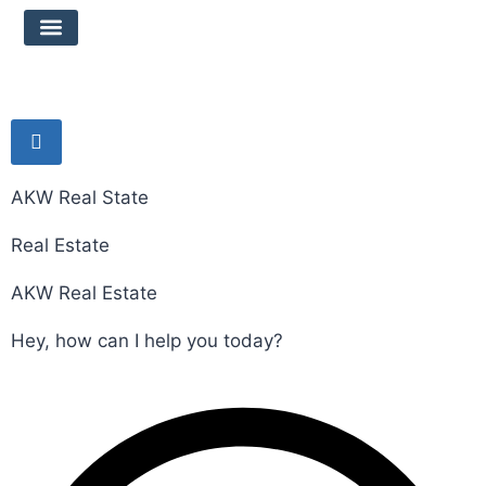
Area Guides
AKW Real State
Real Estate
AKW Real Estate
Hey, how can I help you today?