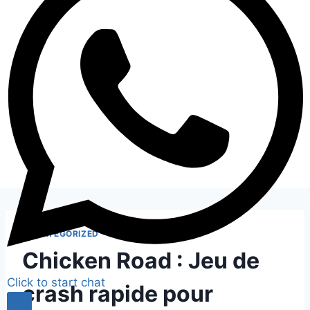
UNCATEGORIZED
Chicken Road : Jeu de
Click to start chat
crash rapide pour