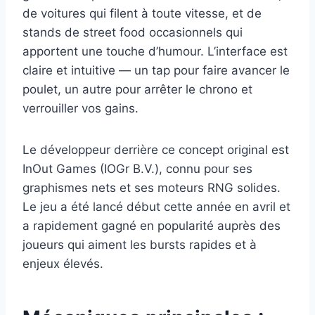
de voitures qui filent à toute vitesse, et de
stands de street food occasionnels qui
apportent une touche d’humour. L’interface est
claire et intuitive — un tap pour faire avancer le
poulet, un autre pour arrêter le chrono et
verrouiller vos gains.
Le développeur derrière ce concept original est
InOut Games (IOGr B.V.), connu pour ses
graphismes nets et ses moteurs RNG solides.
Le jeu a été lancé début cette année en avril et
a rapidement gagné en popularité auprès des
joueurs qui aiment les bursts rapides et à
enjeux élevés.