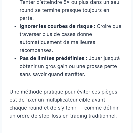
Tenter d’atteindre 5× ou plus dans un seul
round se termine presque toujours en
perte.
Ignorer les courbes de risque :
Croire que
traverser plus de cases donne
automatiquement de meilleures
récompenses.
Pas de limites prédéfinies :
Jouer jusqu’à
obtenir un gros gain ou une grosse perte
sans savoir quand s’arrêter.
Une méthode pratique pour éviter ces pièges
est de fixer un multiplicateur cible avant
chaque round et de s’y tenir — comme définir
un ordre de stop-loss en trading traditionnel.