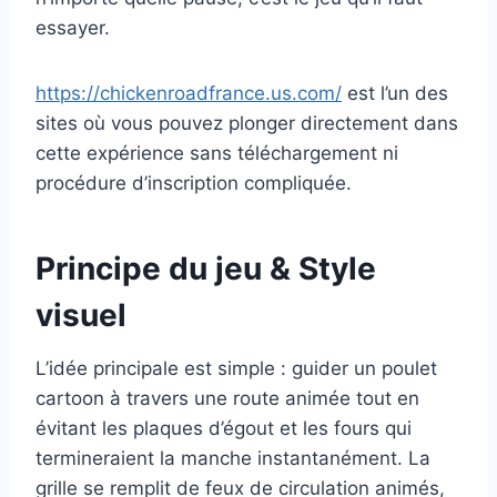
essayer.
https://chickenroadfrance.us.com/
est l’un des
sites où vous pouvez plonger directement dans
cette expérience sans téléchargement ni
procédure d’inscription compliquée.
Principe du jeu & Style
visuel
L’idée principale est simple : guider un poulet
cartoon à travers une route animée tout en
évitant les plaques d’égout et les fours qui
termineraient la manche instantanément. La
grille se remplit de feux de circulation animés,