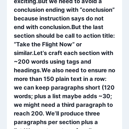
exciting.But we need to avoid a
conclusion ending with “conclusion”
because instruction says do not
end with conclusion.But the last
section should be call to action title:
“Take the Flight Now” or
similar.Let’s craft each section with
~200 words using tags and
headings.We also need to ensure no
more than 150 plain text in a row:
we can keep paragraphs short (120
words; plus a list maybe adds ~30;
we might need a third paragraph to
reach 200. We’ll produce three
paragraphs per section plus a