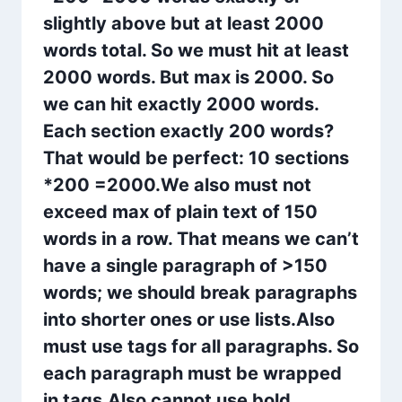
slightly above but at least 2000
words total. So we must hit at least
2000 words. But max is 2000. So
we can hit exactly 2000 words.
Each section exactly 200 words?
That would be perfect: 10 sections
*200 =2000.We also must not
exceed max of plain text of 150
words in a row. That means we can’t
have a single paragraph of >150
words; we should break paragraphs
into shorter ones or use lists.Also
must use tags for all paragraphs. So
each paragraph must be wrapped
in tags.Also cannot use bold