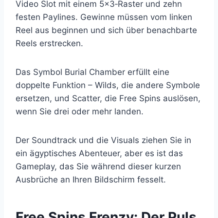
Video Slot mit einem 5×3‑Raster und zehn
festen Paylines. Gewinne müssen vom linken
Reel aus beginnen und sich über benachbarte
Reels erstrecken.
Das Symbol Burial Chamber erfüllt eine
doppelte Funktion – Wilds, die andere Symbole
ersetzen, und Scatter, die Free Spins auslösen,
wenn Sie drei oder mehr landen.
Der Soundtrack und die Visuals ziehen Sie in
ein ägyptisches Abenteuer, aber es ist das
Gameplay, das Sie während dieser kurzen
Ausbrüche an Ihren Bildschirm fesselt.
Free Spins Frenzy: Der Puls