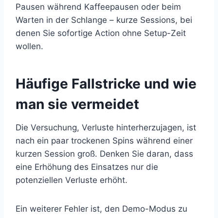
Pausen während Kaffeepausen oder beim
Warten in der Schlange – kurze Sessions, bei
denen Sie sofortige Action ohne Setup-Zeit
wollen.
Häufige Fallstricke und wie
man sie vermeidet
Die Versuchung, Verluste hinterherzujagen, ist
nach ein paar trockenen Spins während einer
kurzen Session groß. Denken Sie daran, dass
eine Erhöhung des Einsatzes nur die
potenziellen Verluste erhöht.
Ein weiterer Fehler ist, den Demo-Modus zu