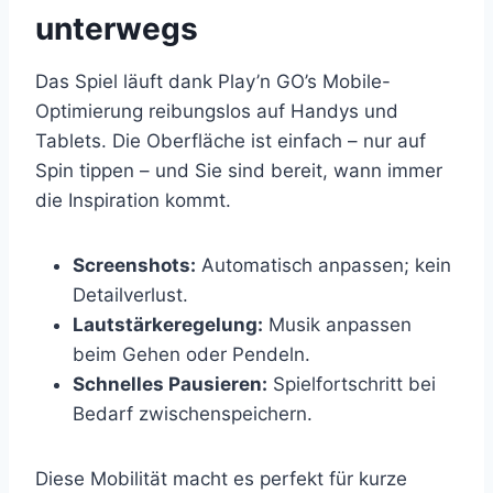
unterwegs
Das Spiel läuft dank Play’n GO’s Mobile-
Optimierung reibungslos auf Handys und
Tablets. Die Oberfläche ist einfach – nur auf
Spin tippen – und Sie sind bereit, wann immer
die Inspiration kommt.
Screenshots:
Automatisch anpassen; kein
Detailverlust.
Lautstärkeregelung:
Musik anpassen
beim Gehen oder Pendeln.
Schnelles Pausieren:
Spielfortschritt bei
Bedarf zwischenspeichern.
Diese Mobilität macht es perfekt für kurze