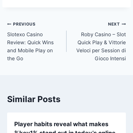
PREVIOUS
NEXT
Slotexo Casino
Roby Casino – Slot
Review: Quick Wins
Quick Play & Vittorie
and Mobile Play on
Veloci per Session di
the Go
Gioco Intensi
Similar Posts
Player habits reveal what makes
%key1% stand out in today’s online