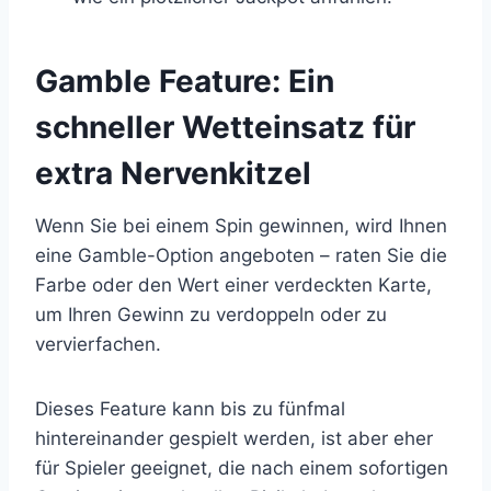
Gamble Feature: Ein
schneller Wetteinsatz für
extra Nervenkitzel
Wenn Sie bei einem Spin gewinnen, wird Ihnen
eine Gamble-Option angeboten – raten Sie die
Farbe oder den Wert einer verdeckten Karte,
um Ihren Gewinn zu verdoppeln oder zu
vervierfachen.
Dieses Feature kann bis zu fünfmal
hintereinander gespielt werden, ist aber eher
für Spieler geeignet, die nach einem sofortigen