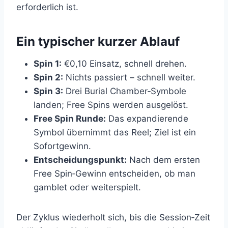
erforderlich ist.
Ein typischer kurzer Ablauf
Spin 1:
€0,10 Einsatz, schnell drehen.
Spin 2:
Nichts passiert – schnell weiter.
Spin 3:
Drei Burial Chamber‑Symbole
landen; Free Spins werden ausgelöst.
Free Spin Runde:
Das expandierende
Symbol übernimmt das Reel; Ziel ist ein
Sofortgewinn.
Entscheidungspunkt:
Nach dem ersten
Free Spin‑Gewinn entscheiden, ob man
gamblet oder weiterspielt.
Der Zyklus wiederholt sich, bis die Session‑Zeit