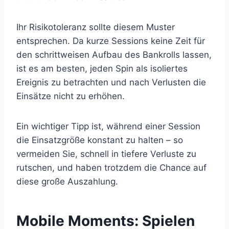
Ihr Risikotoleranz sollte diesem Muster
entsprechen. Da kurze Sessions keine Zeit für
den schrittweisen Aufbau des Bankrolls lassen,
ist es am besten, jeden Spin als isoliertes
Ereignis zu betrachten und nach Verlusten die
Einsätze nicht zu erhöhen.
Ein wichtiger Tipp ist, während einer Session
die Einsatzgröße konstant zu halten – so
vermeiden Sie, schnell in tiefere Verluste zu
rutschen, und haben trotzdem die Chance auf
diese große Auszahlung.
Mobile Moments: Spielen