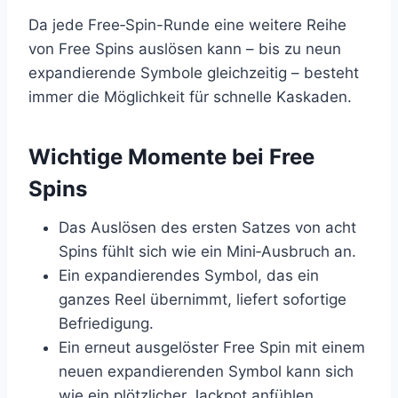
Da jede Free‑Spin-Runde eine weitere Reihe
von Free Spins auslösen kann – bis zu neun
expandierende Symbole gleichzeitig – besteht
immer die Möglichkeit für schnelle Kaskaden.
Wichtige Momente bei Free
Spins
Das Auslösen des ersten Satzes von acht
Spins fühlt sich wie ein Mini‑Ausbruch an.
Ein expandierendes Symbol, das ein
ganzes Reel übernimmt, liefert sofortige
Befriedigung.
Ein erneut ausgelöster Free Spin mit einem
neuen expandierenden Symbol kann sich
wie ein plötzlicher Jackpot anfühlen.