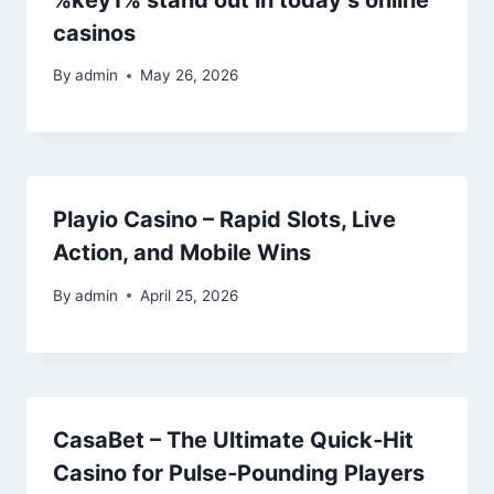
casinos
By
admin
May 26, 2026
Playio Casino – Rapid Slots, Live
Action, and Mobile Wins
By
admin
April 25, 2026
CasaBet – The Ultimate Quick‑Hit
Casino for Pulse‑Pounding Players