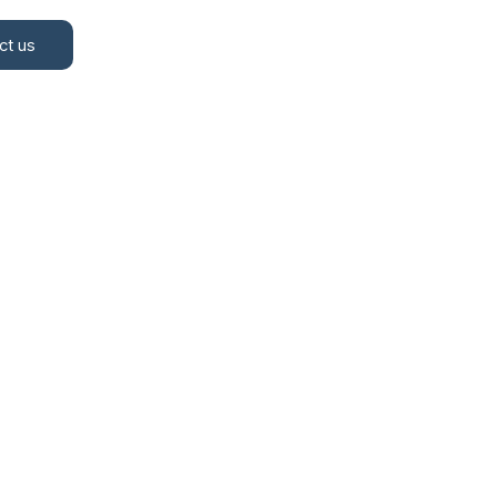
ct us