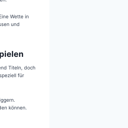
Eine Wette in
assen und
pielen
nd Titeln, doch
peziell für
iggern.
rden können.