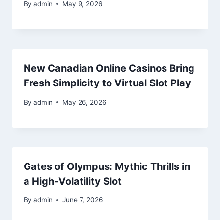
By
admin
May 9, 2026
New Canadian Online Casinos Bring
Fresh Simplicity to Virtual Slot Play
By
admin
May 26, 2026
Gates of Olympus: Mythic Thrills in
a High‑Volatility Slot
By
admin
June 7, 2026