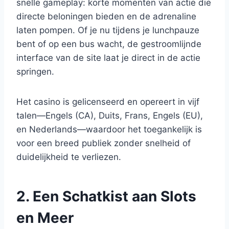
snelle gameplay: korte momenten van actie die
directe beloningen bieden en de adrenaline
laten pompen. Of je nu tijdens je lunchpauze
bent of op een bus wacht, de gestroomlijnde
interface van de site laat je direct in de actie
springen.
Het casino is gelicenseerd en opereert in vijf
talen—Engels (CA), Duits, Frans, Engels (EU),
en Nederlands—waardoor het toegankelijk is
voor een breed publiek zonder snelheid of
duidelijkheid te verliezen.
2. Een Schatkist aan Slots
en Meer