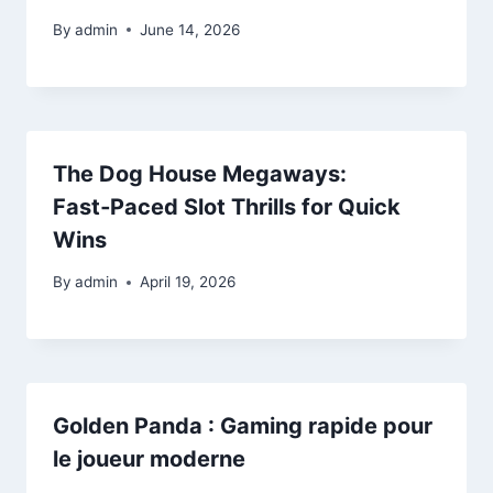
By
admin
June 14, 2026
The Dog House Megaways:
Fast‑Paced Slot Thrills for Quick
Wins
By
admin
April 19, 2026
Golden Panda : Gaming rapide pour
le joueur moderne