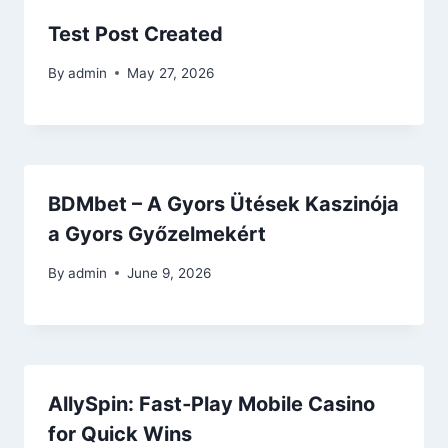
Test Post Created
By
admin
May 27, 2026
BDMbet – A Gyors Ütések Kaszinója
a Gyors Győzelmekért
By
admin
June 9, 2026
AllySpin: Fast‑Play Mobile Casino
for Quick Wins