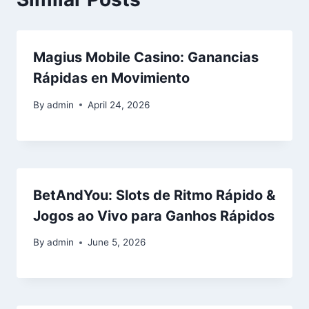
Magius Mobile Casino: Ganancias
Rápidas en Movimiento
By
admin
April 24, 2026
BetAndYou: Slots de Ritmo Rápido &
Jogos ao Vivo para Ganhos Rápidos
By
admin
June 5, 2026