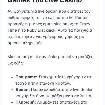
Games του Live Casino
Αν ψάχνετε για live δράση που διατηρεί τον
ρυθμό υψηλό, το live casino του Mr Punter
προσφέρει μικρές εμπειρίες όπως το Crazy
Time ή το Ruby Blackjack. Αυτά τα παιχνίδια
σχεδιάστηκαν για γρήγορους γύρους με
άμεσες πληρωμές.
Μια τυπική mini‑συνεδρία μπορεί να μοιάζει
ως εξής:
Προ‑game:
Στοιχηματίστε γρήγορα στο
τροχό ή την επιλογή καρτών.
Δράση:
Παρακολουθήστε τον live dealer
να γυρίζει ή να μοιράζει μέσα σε λεπτά.
Πληρωμή:
Λαμβάνετε αποτελέσματα