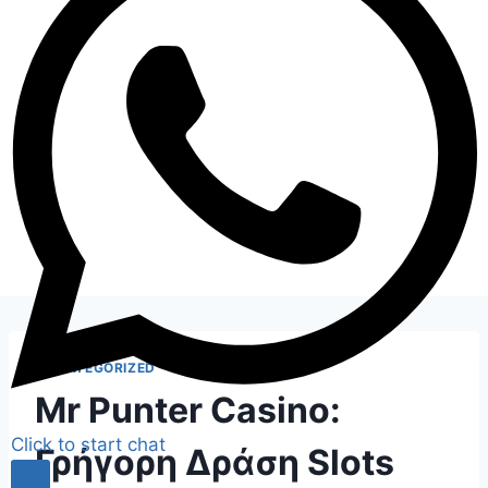
UNCATEGORIZED
Mr Punter Casino:
Click to start chat
Γρήγορη Δράση Slots