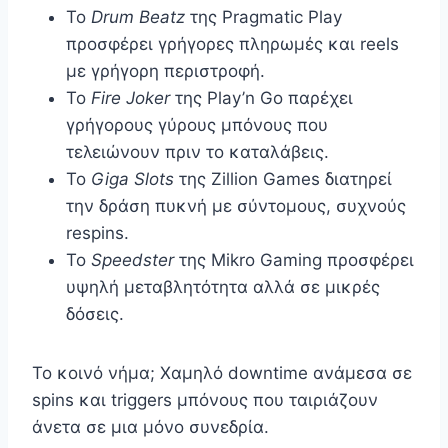
Το
Drum Beatz
της Pragmatic Play
προσφέρει γρήγορες πληρωμές και reels
με γρήγορη περιστροφή.
Το
Fire Joker
της Play’n Go παρέχει
γρήγορους γύρους μπόνους που
τελειώνουν πριν το καταλάβεις.
Το
Giga Slots
της Zillion Games διατηρεί
την δράση πυκνή με σύντομους, συχνούς
respins.
Το
Speedster
της Mikro Gaming προσφέρει
υψηλή μεταβλητότητα αλλά σε μικρές
δόσεις.
Το κοινό νήμα; Χαμηλό downtime ανάμεσα σε
spins και triggers μπόνους που ταιριάζουν
άνετα σε μια μόνο συνεδρία.