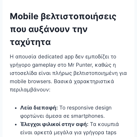
Mobile βελτιστοποιήσεις
που αυξάνουν την
ταχύτητα
Η απουσία dedicated app δεν εμποδίζει το
γρήγορο gameplay στο Mr Punter, καθώς η
ιστοσελίδα είναι πλήρως βελτιστοποιημένη για
mobile browsers. Βασικά χαρακτηριστικά
περιλαμβάνουν:
Λεία διεπαφή:
Το responsive design
φορτώνει άμεσα σε smartphones.
Έλεγχοι φιλικοί στην αφή:
Τα κουμπιά
είναι αρκετά μεγάλα για γρήγορα taps