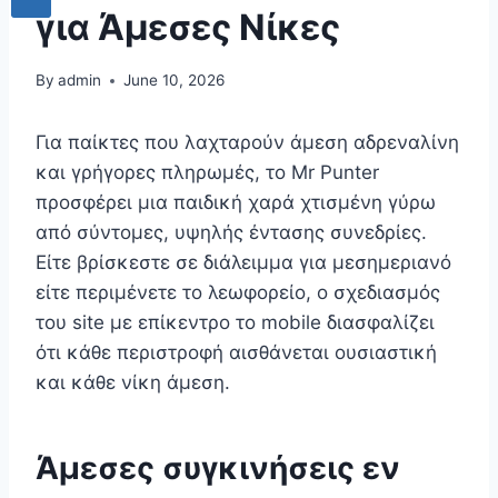
για Άμεσες Νίκες
By
admin
June 10, 2026
Για παίκτες που λαχταρούν άμεση αδρεναλίνη
και γρήγορες πληρωμές, το Mr Punter
προσφέρει μια παιδική χαρά χτισμένη γύρω
από σύντομες, υψηλής έντασης συνεδρίες.
Είτε βρίσκεστε σε διάλειμμα για μεσημεριανό
είτε περιμένετε το λεωφορείο, ο σχεδιασμός
του site με επίκεντρο το mobile διασφαλίζει
ότι κάθε περιστροφή αισθάνεται ουσιαστική
και κάθε νίκη άμεση.
Άμεσες συγκινήσεις εν