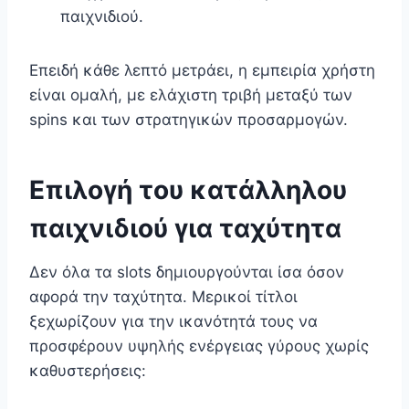
παιχνιδιού.
Επειδή κάθε λεπτό μετράει, η εμπειρία χρήστη
είναι ομαλή, με ελάχιστη τριβή μεταξύ των
spins και των στρατηγικών προσαρμογών.
Επιλογή του κατάλληλου
παιχνιδιού για ταχύτητα
Δεν όλα τα slots δημιουργούνται ίσα όσον
αφορά την ταχύτητα. Μερικοί τίτλοι
ξεχωρίζουν για την ικανότητά τους να
προσφέρουν υψηλής ενέργειας γύρους χωρίς
καθυστερήσεις: