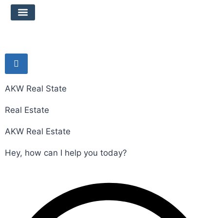
Area Guides
AKW Real State
Real Estate
AKW Real Estate
Hey, how can I help you today?