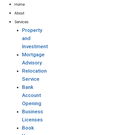
Home
About
Services
Property
and
Investment
Mortgage
Advisory
Relocation
Service
Bank
Account
Opening
Business
Licenses
Book