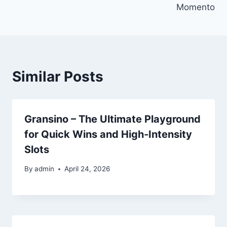
Momento
Similar Posts
Gransino – The Ultimate Playground
for Quick Wins and High‑Intensity
Slots
By
admin
April 24, 2026