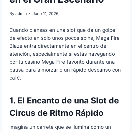
By
admin
June 11, 2026
Cuando piensas en una slot que da un golpe
de efecto en solo unos pocos spins, Mega Fire
Blaze entra directamente en el centro de
atención, especialmente si estás navegando
por tu casino Mega Fire favorito durante una
pausa para almorzar o un rápido descanso con
café.
1. El Encanto de una Slot de
Circus de Ritmo Rápido
Imagina un carrete que se ilumina como un