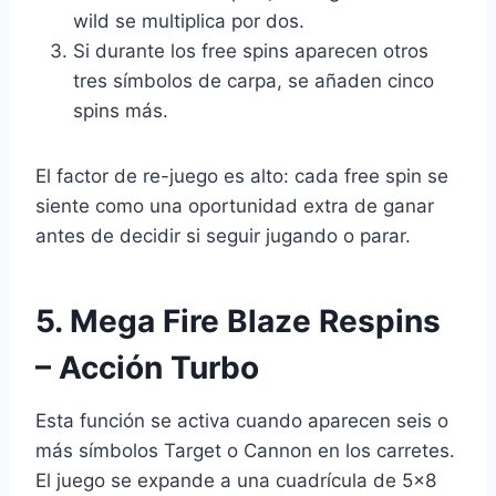
wild se multiplica por dos.
Si durante los free spins aparecen otros
tres símbolos de carpa, se añaden cinco
spins más.
El factor de re-juego es alto: cada free spin se
siente como una oportunidad extra de ganar
antes de decidir si seguir jugando o parar.
5. Mega Fire Blaze Respins
– Acción Turbo
Esta función se activa cuando aparecen seis o
más símbolos Target o Cannon en los carretes.
El juego se expande a una cuadrícula de 5×8