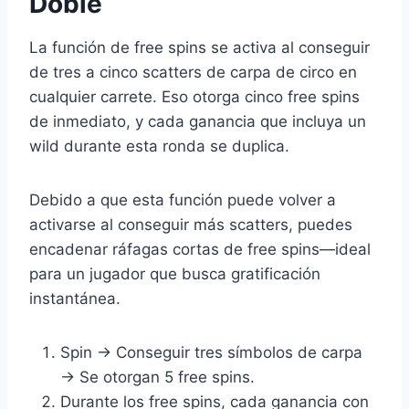
Doble
La función de free spins se activa al conseguir
de tres a cinco scatters de carpa de circo en
cualquier carrete. Eso otorga cinco free spins
de inmediato, y cada ganancia que incluya un
wild durante esta ronda se duplica.
Debido a que esta función puede volver a
activarse al conseguir más scatters, puedes
encadenar ráfagas cortas de free spins—ideal
para un jugador que busca gratificación
instantánea.
Spin → Conseguir tres símbolos de carpa
→ Se otorgan 5 free spins.
Durante los free spins, cada ganancia con