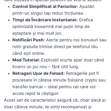
Control Simplificat al Pariurilor:
Ajustări
printr-un singur tap reduc fricțiunea.
Timpi de Încărcare Instantanei:
Grafica
optimizată înseamnă mai puțin timp de
așteptare și mai mult joc.
Notificări Push:
Alerte pentru noi bonusuri sau
rotiri gratuite trimise direct pe telefonul tău
când ești online.
Mod Tutorial:
Explicații scurte apar doar când
încerci un joc nou – fără citit lung.
Retrageri Ușor de Folosit:
Retragerile pot fi
procesate în câteva minute folosind crypto sau
transfer bancar – ideal pentru cei care vor
acces rapid la câștiguri.
Acest set de caracteristici asigură că, chiar dacă ai
doar câteva minute, te simți recompensat și