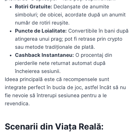
Rotiri Gratuite:
Declanșate de anumite
simboluri; de obicei, acordate după un anumit
număr de rotiri reușite.
Puncte de Loialitate:
Convertibile în bani după
atingerea unui prag; pot fi retrase prin crypto
sau metode tradiționale de plată.
Cashback Instantaneu:
O procentaj din
pierderile nete returnat automat după
încheierea sesiunii.
Ideea principală este că recompensele sunt
integrate perfect în bucla de joc, astfel încât să nu
fie nevoie să întrerupi sesiunea pentru a le
revendica.
Scenarii din Viața Reală: