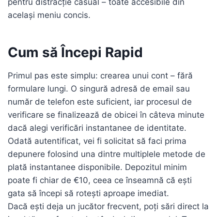
pentru distracție casual – toate accesibile din
același meniu concis.
Cum să Începi Rapid
Primul pas este simplu: crearea unui cont – fără
formulare lungi. O singură adresă de email sau
număr de telefon este suficient, iar procesul de
verificare se finalizează de obicei în câteva minute
dacă alegi verificări instantanee de identitate.
Odată autentificat, vei fi solicitat să faci prima
depunere folosind una dintre multiplele metode de
plată instantanee disponibile. Depozitul minim
poate fi chiar de €10, ceea ce înseamnă că ești
gata să începi să rotești aproape imediat.
Dacă ești deja un jucător frecvent, poți sări direct la