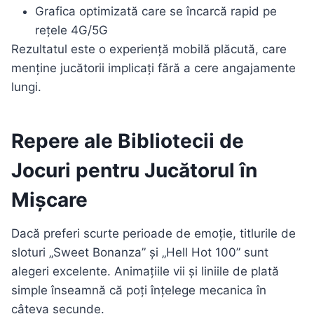
Grafica optimizată care se încarcă rapid pe
rețele 4G/5G
Rezultatul este o experiență mobilă plăcută, care
menține jucătorii implicați fără a cere angajamente
lungi.
Repere ale Bibliotecii de
Jocuri pentru Jucătorul în
Mișcare
Dacă preferi scurte perioade de emoție, titlurile de
sloturi „Sweet Bonanza” și „Hell Hot 100” sunt
alegeri excelente. Animațiile vii și liniile de plată
simple înseamnă că poți înțelege mecanica în
câteva secunde.