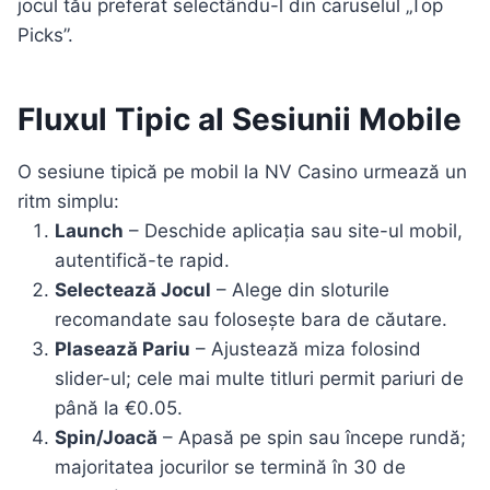
jocul tău preferat selectându-l din caruselul „Top
Picks”.
Fluxul Tipic al Sesiunii Mobile
O sesiune tipică pe mobil la NV Casino urmează un
ritm simplu:
Launch
– Deschide aplicația sau site-ul mobil,
autentifică-te rapid.
Selectează Jocul
– Alege din sloturile
recomandate sau folosește bara de căutare.
Plasează Pariu
– Ajustează miza folosind
slider-ul; cele mai multe titluri permit pariuri de
până la €0.05.
Spin/Joacă
– Apasă pe spin sau începe rundă;
majoritatea jocurilor se termină în 30 de