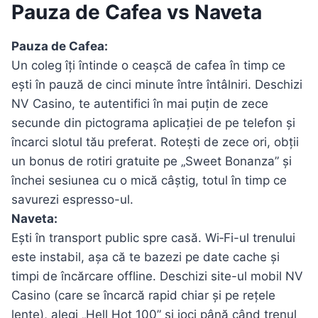
Pauza de Cafea vs Naveta
Pauza de Cafea:
Un coleg îți întinde o ceașcă de cafea în timp ce
ești în pauză de cinci minute între întâlniri. Deschizi
NV Casino, te autentifici în mai puțin de zece
secunde din pictograma aplicației de pe telefon și
încarci slotul tău preferat. Rotești de zece ori, obții
un bonus de rotiri gratuite pe „Sweet Bonanza” și
închei sesiunea cu o mică câștig, totul în timp ce
savurezi espresso-ul.
Naveta:
Ești în transport public spre casă. Wi‑Fi-ul trenului
este instabil, așa că te bazezi pe date cache și
timpi de încărcare offline. Deschizi site-ul mobil NV
Casino (care se încarcă rapid chiar și pe rețele
lente), alegi „Hell Hot 100” și joci până când trenul