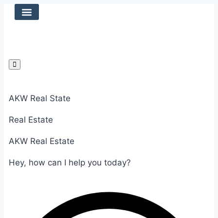
Area Guides
AKW Real State
Real Estate
AKW Real Estate
Hey, how can I help you today?