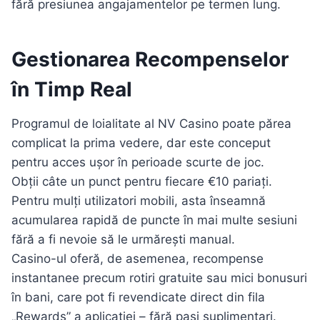
fără presiunea angajamentelor pe termen lung.
Gestionarea Recompenselor
în Timp Real
Programul de loialitate al NV Casino poate părea
complicat la prima vedere, dar este conceput
pentru acces ușor în perioade scurte de joc.
Obții câte un punct pentru fiecare €10 pariați.
Pentru mulți utilizatori mobili, asta înseamnă
acumularea rapidă de puncte în mai multe sesiuni
fără a fi nevoie să le urmărești manual.
Casino-ul oferă, de asemenea, recompense
instantanee precum rotiri gratuite sau mici bonusuri
în bani, care pot fi revendicate direct din fila
„Rewards” a aplicației – fără pași suplimentari.