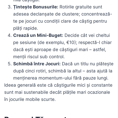
Țintește Bonusurile:
Rotirile gratuite sunt
adesea declanșate de clustere; concentrează-
te pe jocuri cu condiții clare de câștig pentru
plăți rapide.
Crează un Mini‑Buget:
Decide cât vei cheltui
pe sesiune (de exemplu, €10); respectă-l chiar
dacă ești aproape de câștiguri mari – astfel,
menții riscul sub control.
Schimbă între Jocuri:
Dacă un titlu nu plătește
după cinci rotiri, schimbă la altul – asta ajută la
menținerea momentum-ului fără pauze lungi.
Ideea generală este că câștigurile mici și constante
sunt mai sustenabile decât plățile mari ocazionale
în jocurile mobile scurte.