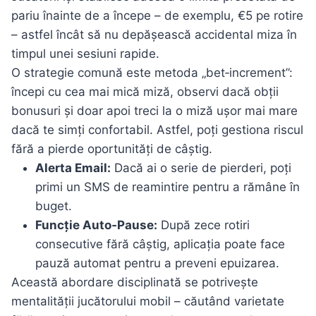
pariu înainte de a începe – de exemplu, €5 pe rotire
– astfel încât să nu depășească accidental miza în
timpul unei sesiuni rapide.
O strategie comună este metoda „bet‑increment”:
începi cu cea mai mică miză, observi dacă obții
bonusuri și doar apoi treci la o miză ușor mai mare
dacă te simți confortabil. Astfel, poți gestiona riscul
fără a pierde oportunități de câștig.
Alerta Email:
Dacă ai o serie de pierderi, poți
primi un SMS de reamintire pentru a rămâne în
buget.
Funcție Auto‑Pause:
După zece rotiri
consecutive fără câștig, aplicația poate face
pauză automat pentru a preveni epuizarea.
Această abordare disciplinată se potrivește
mentalității jucătorului mobil – căutând varietate