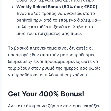
φορά που περνάτε μια αρνητική σειρά.
Weekly Reload Bonus (50% έως €500):
Ένας καλός τρόπος να ανανεώσετε το
bankroll πριν από το επόμενο διάλειμμα—
απλώς καταθέστε ξανά και λάβετε το
μισό του στοιχήματός σας πίσω.
Το βασικό πλεονέκτημα είναι ότι αυτές οι
προσφορές δεν απαιτούν μακροπρόθεσμες
δεσμεύσεις· είναι προσαρμοσμένες ώστε να
ταιριάζουν στον ρυθμό της ημέρας σας χωρίς
να προσθέτουν επιπλέον πίεση χρόνου.
Get Your 400% Bonus!
Αν είστε έτοιμοι να ζήσετε σύντομες εκρήξεις