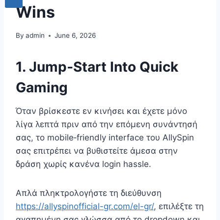
Wins
By
admin
June 6, 2026
1. Jump‑Start Into Quick
Gaming
Όταν βρίσκεστε εν κινήσει και έχετε μόνο
λίγα λεπτά πριν από την επόμενη συνάντησή
σας, το mobile‑friendly interface του AllySpin
σας επιτρέπει να βυθιστείτε άμεσα στην
δράση χωρίς κανένα login hassle.
Απλά πληκτρολογήστε τη διεύθυνση
https://allyspinofficial-gr.com/el-gr/
, επιλέξτε τη
αγαπημένη σας γλώσσα από το dropdown και