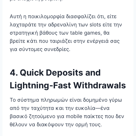
Αυτή η ποικιλομορφία διασφαλίζει ότι, είτε
λαχταράτε την αδρεναλίνη των slots είτε την
στρατηγική βάθους των table games, θα
βρείτε κάτι που ταιριάζει στην ενέργειά σας
για σύντομες συνεδρίες.
4. Quick Deposits and
Lightning‑Fast Withdrawals
Το σύστημα πληρωμών είναι δομημένο γύρω
από την ταχύτητα και την ευκολία—ένα
βασικό ζητούμενο για mobile παίκτες που δεν
θέλουν να διακόψουν την ορμή τους.