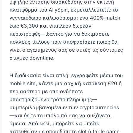
υψηλής έντασης διασκέδασης στην εκτενή
πλατφόρμα του AllySpin, εκμεταλλευτείτε το
γενναιόδωρο καλωσόρισμα: ένα 400% match
έως €3,300 και επιπλέον δωρεάν
περιστροφές—ιδανικό για να δοκιμάσετε
πολλούς τίτλους πριν αποφασίσετε ποιος θα
γίνει ο αγαπημένος σας σε αυτές τις σύντομες
στιγμές downtime.
Η διαδικασία είναι απλή: εγγραφείτε μέσω του
mobile site, κάντε μια αρχική κατάθεση €20 ή
περισσότερο με οποιονδήποτε
υποστηριζόμενο τρόπο πληρωμής—
συμπεριλαμβανομένων των cryptocurrencies
—και δείτε το υπόλοιπό σας να αυξάνεται
άμεσα. Από εκεί, μπορείτε να μπείτε
κατευθείαν σε οποιοδήποτε slot ή table game