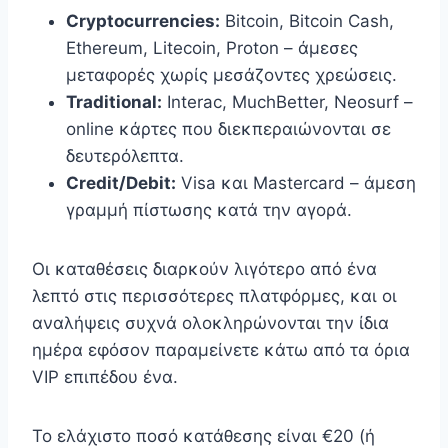
Cryptocurrencies:
Bitcoin, Bitcoin Cash,
Ethereum, Litecoin, Proton – άμεσες
μεταφορές χωρίς μεσάζοντες χρεώσεις.
Traditional:
Interac, MuchBetter, Neosurf –
online κάρτες που διεκπεραιώνονται σε
δευτερόλεπτα.
Credit/Debit:
Visa και Mastercard – άμεση
γραμμή πίστωσης κατά την αγορά.
Οι καταθέσεις διαρκούν λιγότερο από ένα
λεπτό στις περισσότερες πλατφόρμες, και οι
αναλήψεις συχνά ολοκληρώνονται την ίδια
ημέρα εφόσον παραμείνετε κάτω από τα όρια
VIP επιπέδου ένα.
Το ελάχιστο ποσό κατάθεσης είναι €20 (ή