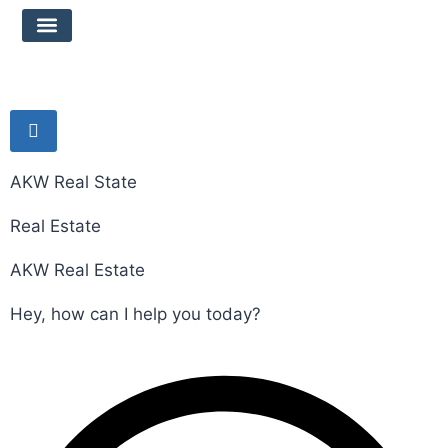
Area Guides
AKW Real State
Real Estate
AKW Real Estate
Hey, how can I help you today?