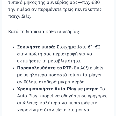
τυπικό μήκος της συνεδρίας σας—π.χ. €30
την ημέρα αν περιμένετε τρεις πεντάλεπτες
παιχνιδιές.
Κατά τη διάρκεια κάθε συνεδρίας:
Ξεκινήστε μικρά:
Στοιχηματίστε €1–€2
στην πρώτη σας περιστροφή για να
εκτιμήσετε τη μεταβλητότητα.
Παρακολουθήστε το RTP:
Επιλέξτε slots
με υψηλότερα ποσοστά return-to-player
αν θέλετε σταθερά μικρά κέρδη.
Χρησιμοποιήστε Auto‑Play με μέτρο:
Το
Auto‑Play μπορεί να οδηγήσει σε γρήγορες
απώλειες· καλύτερα να περιστρέφετε
χειροκίνητα όταν είστε έτοιμοι να