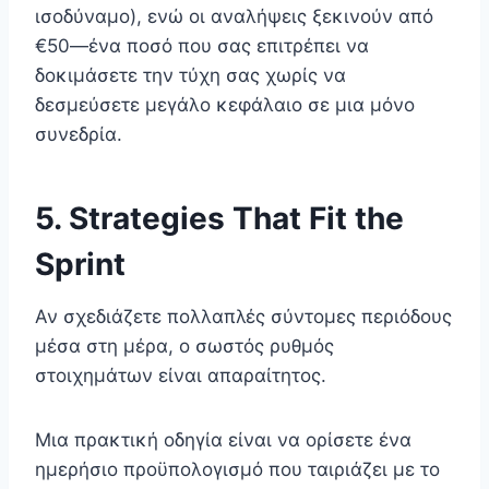
ισοδύναμο), ενώ οι αναλήψεις ξεκινούν από
€50—ένα ποσό που σας επιτρέπει να
δοκιμάσετε την τύχη σας χωρίς να
δεσμεύσετε μεγάλο κεφάλαιο σε μια μόνο
συνεδρία.
5. Strategies That Fit the
Sprint
Αν σχεδιάζετε πολλαπλές σύντομες περιόδους
μέσα στη μέρα, ο σωστός ρυθμός
στοιχημάτων είναι απαραίτητος.
Μια πρακτική οδηγία είναι να ορίσετε ένα
ημερήσιο προϋπολογισμό που ταιριάζει με το