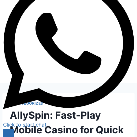
UNCATEGORIZED
AllySpin: Fast‑Play
Click to start chat
Mobile Casino for Quick