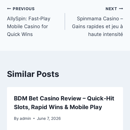
PREVIOUS
NEXT
AllySpin: Fast‑Play
Spinmama Casino –
Mobile Casino for
Gains rapides et jeu à
Quick Wins
haute intensité
Similar Posts
BDM Bet Casino Review – Quick‑Hit
Slots, Rapid Wins & Mobile Play
By
admin
June 7, 2026