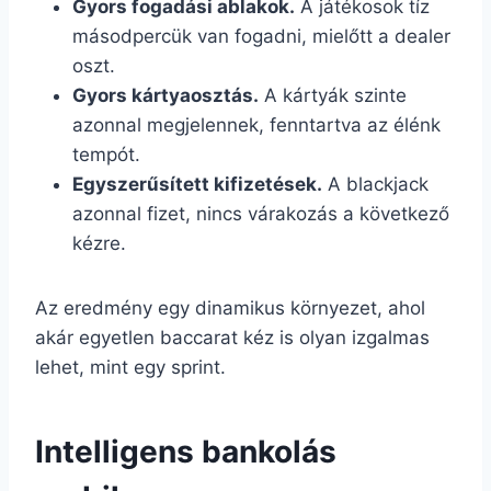
Gyors fogadási ablakok.
A játékosok tíz
másodpercük van fogadni, mielőtt a dealer
oszt.
Gyors kártyaosztás.
A kártyák szinte
azonnal megjelennek, fenntartva az élénk
tempót.
Egyszerűsített kifizetések.
A blackjack
azonnal fizet, nincs várakozás a következő
kézre.
Az eredmény egy dinamikus környezet, ahol
akár egyetlen baccarat kéz is olyan izgalmas
lehet, mint egy sprint.
Intelligens bankolás