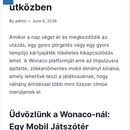
útközben
By
admin
June 6, 2026
Amikor a nap véget ér és megkezdődik az
utazás, egy gyors pörgetés vagy egy gyors
tempójú kártyajáték tökéletes kikapcsolódás
lehet. A Wonaco platformját erre az impulzusra
építette, zökkenőmentes mobil élményt kínálva,
amely lehetővé teszi a játékosoknak, hogy
néhány érintéssel több mint tízezer címbe
merüljenek el.
Üdvözlünk a Wonaco-nál:
Egy Mobil Játszótér