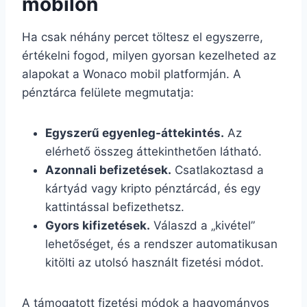
mobilon
Ha csak néhány percet töltesz el egyszerre,
értékelni fogod, milyen gyorsan kezelheted az
alapokat a Wonaco mobil platformján. A
pénztárca felülete megmutatja:
Egyszerű egyenleg-áttekintés.
Az
elérhető összeg áttekinthetően látható.
Azonnali befizetések.
Csatlakoztasd a
kártyád vagy kripto pénztárcád, és egy
kattintással befizethetsz.
Gyors kifizetések.
Válaszd a „kivétel”
lehetőséget, és a rendszer automatikusan
kitölti az utolsó használt fizetési módot.
A támogatott fizetési módok a hagyományos