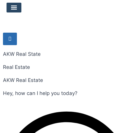
Area Guides
AKW Real State
Real Estate
AKW Real Estate
Hey, how can I help you today?