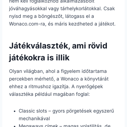
nem kell foglalkoznod alkalmazásbolt
jóváhagyásokkal vagy tárhelykorlátokkal. Csak
nyisd meg a böngészőt, látogass el a
Wonaco.com-ra, és máris kezdheted a játékot.
Játékválaszték, ami rövid
játékokra is illik
Olyan világban, ahol a figyelem időtartama
percekben mérhető, a Wonaco a könyvtárát
ehhez a ritmushoz igazítja. A nyerőgépek
választéka például magában foglal:
Classic slots – gyors pörgetések egyszerű
mechanikával
Megaways címek – magas volatilitás, de