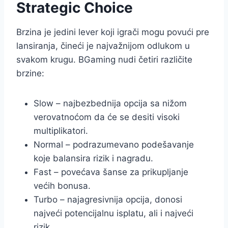
Strategic Choice
Brzina je jedini lever koji igrači mogu povući pre
lansiranja, čineći je najvažnijom odlukom u
svakom krugu. BGaming nudi četiri različite
brzine:
Slow – najbezbednija opcija sa nižom
verovatnoćom da će se desiti visoki
multiplikatori.
Normal – podrazumevano podešavanje
koje balansira rizik i nagradu.
Fast – povećava šanse za prikupljanje
većih bonusa.
Turbo – najagresivnija opcija, donosi
najveći potencijalnu isplatu, ali i najveći
rizik.