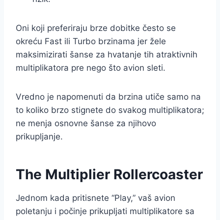
Oni koji preferiraju brze dobitke često se
okreću Fast ili Turbo brzinama jer žele
maksimizirati šanse za hvatanje tih atraktivnih
multiplikatora pre nego što avion sleti.
Vredno je napomenuti da brzina utiče samo na
to koliko brzo stignete do svakog multiplikatora;
ne menja osnovne šanse za njihovo
prikupljanje.
The Multiplier Rollercoaster
Jednom kada pritisnete “Play,” vaš avion
poletanju i počinje prikupljati multiplikatore sa