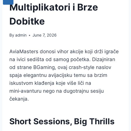
Multiplikatori i Brze
Dobitke
By
admin
June 7, 2026
AviaMasters donosi vihor akcije koji drži igrače
na ivici sedišta od samog početka. Dizajniran
od strane BGaming, ovaj crash‑style naslov
spaja elegantnu avijacijsku temu sa brzim
iskustvom klađenja koje više liči na
mini‑avanturu nego na dugotrajnu sesiju
čekanja.
Short Sessions, Big Thrills