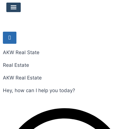
Area Guides
AKW Real State
Real Estate
AKW Real Estate
Hey, how can I help you today?