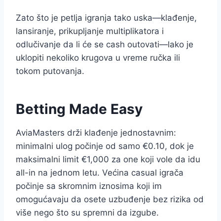
Zato što je petlja igranja tako uska—klađenje,
lansiranje, prikupljanje multiplikatora i
odlučivanje da li će se cash outovati—lako je
uklopiti nekoliko krugova u vreme ručka ili
tokom putovanja.
Betting Made Easy
AviaMasters drži klađenje jednostavnim:
minimalni ulog počinje od samo €0.10, dok je
maksimalni limit €1,000 za one koji vole da idu
all-in na jednom letu. Većina casual igrača
počinje sa skromnim iznosima koji im
omogućavaju da osete uzbuđenje bez rizika od
više nego što su spremni da izgube.