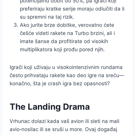
potencijalnu dobit do 50%, pa igrači koji
preferiraju kratke serije moraju odlučiti da li
su spremni na taj rizik.
Ako jurite brze dobitke, verovatno ćete
češće videti rakete na Turbo brzini, ali i
imate šanse da profitirate od visokih
multiplikatora koji prođu pored njih.
Igrači koji uživaju u visokointenzivnim rundama
često prihvataju rakete kao deo igre na sreću—
konačno, šta je crash igra bez opasnosti?
The Landing Drama
Vrhunac dolazi kada vaš avion ili sleti na mali
avio‑nosilac ili se sruši u more. Ovaj događaj