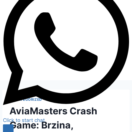
UNCATEGORIZED
AviaMasters Crash
Click to start chat
Game: Brzina,